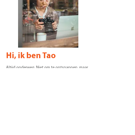
Hi, ik ben Tao
Altijd onderweg. Niet om te ontsnappen, maar
om te voelen.
Reizen geeft me rust en ruimte om te ademen,
en fotografie geeft me een stem. Met mijn
beelden vang ik de stilte achter momenten die
vaak onuitgesproken blijven, vaak zowel groots
als intiem. Wat je ziet is meer dan een foto: het
is een glimp van mijn binnenwereld.
En waar ik ook heel bij van word, het
fotograferen van mensen met passie, mensen